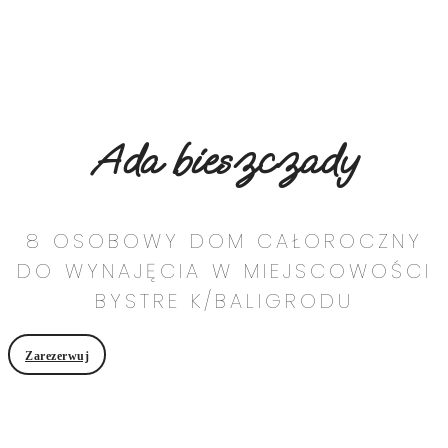
Ada bieszczady
8 OSOBOWY DOM CAŁOROCZNY
DO WYNAJĘCIA W MIEJSCOWOŚCI
BYSTRE K/BALIGRODU
Zarezerwuj